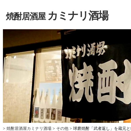
カミナリ酒場
焼酎居酒屋
>
焼酎居酒屋カミナリ酒場
>
その他
>
球磨焼酎「武者返し」を蔵元と