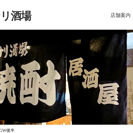
リ酒場
店舗案内
GW後半