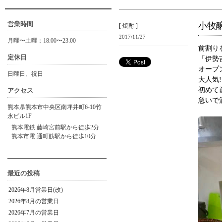
営業時間
小牧
[
焼酎
]
2017/11/27
月曜〜土曜：18:00〜23:00
前割り
定休日
「伊勢
オープ
日曜日、祝日
大人気!
初めて
アクセス
急いで
熊本県熊本市中央区南坪井町6-10竹
永ビル1F
熊本電鉄 藤崎宮前駅から徒歩2分
熊本市電 通町筋駅から徒歩10分
最近の投稿
2026年8月営業日(改)
2026年8月の営業日
2026年7月の営業日