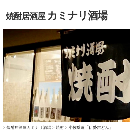
カミナリ酒場
焼酎居酒屋
>
焼酎居酒屋カミナリ酒場
>
焼酎
>
小牧醸造「伊勢吉どん」